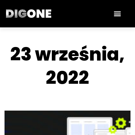
Skip
Men
to
content
23 września,
2022