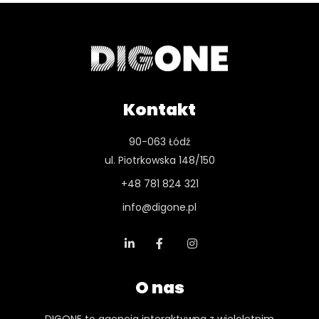
Kontakt
90-063 Łódź
ul. Piotrkowska 148/150
+48 781 824 321
info@digone.pl
O nas
DIGONE to agencja interaktywna z wieloletnim