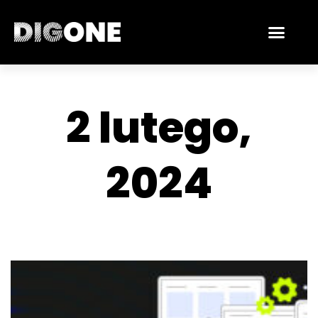
Skip
Men
to
content
2 lutego,
2024