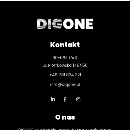
Kontakt
90-063 Łódź
ul. Piotrkowska 148/150
+48 781 824 321
info@digone.pl
O nas
DIGONE to agencja interaktywna z wieloletnim