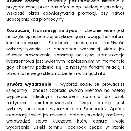
Utwórz ofertę
– możemy poinformować klientów o
przygotowanej przez nas ofercie np.: wielkiej wyprzedaży.
Wskazać okres obowiązywania promocji, czy nawet
udostępnić kod promocyjny.
Rozpocznij transmisję na żywo
– obecnie video jest
najczęściej, najbardziej przykuwającym uwagę formatem
komunikacyjnym. Facebook udostępnia możliwość
wykorzystywania już nagranego wcześniej video jak
również prowadzenia transmisji na żywo. Komunikacja
livestremowa jest świetnym rozwiązaniem w momencie
gdy chcemy podzielić się z naszymi fanami relacją z
otwarcia nowego sklepu, udziałem w targach itd.
Utwórz wydarzenie
– wyobraź sobie, że prowadzisz
księgarnię i chcesz zaprosić swoich klientów na wielką
wyprzedaż. Idealnym sposobem dotarcia do osób
faktycznie zainteresowanych Twoją ofertą jest
wykorzystanie opcji wydarzenia na Facebooku. Oprócz
informacji takich jak miejsce i data wyprzedaży możemy
wprowadzić słowa kluczowe, które opisują Twoje
wydarzenie. Dzięki temnu Facebook będzie w stanie