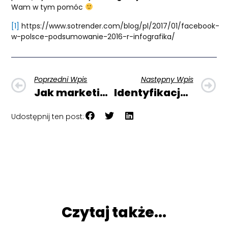
Wam w tym pomóc
[1]
https://www.sotrender.com/blog/pl/2017/01/facebook-
w-polsce-podsumowanie-2016-r-infografika/
Prev
N
Poprzedni Wpis
Następny Wpis
Jak marketingowo budować autentyczność marki?
Identyfikacja graficzna – od czego zacząć?
Udostępnij ten post:
Czytaj także...