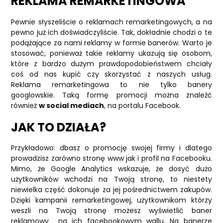
REKLAMA REMARKETINGOWA
Pewnie słyszeliście o reklamach remarketingowych, a na
pewno już ich doświadczyliście. Tak, dokładnie chodzi o te
podążające za nami reklamy w formie banerów. Warto je
stosować, ponieważ takie reklamy ukazują się osobom,
które z bardzo dużym prawdopodobieństwem chciały
coś od nas kupić czy skorzystać z naszych usług.
Reklama remarketingowa to nie tylko banery
googlowskie. Taką formę promocji można znaleźć
również
w social mediach
, na portalu Facebook.
JAK TO DZIAŁA?
Przykładowo: dbasz o promocję swojej firmy i dlatego
prowadzisz zarówno stronę www jak i profil na Facebooku.
Mimo, że Google Analytics wskazuje, że dosyć dużo
użytkowników wchodzi na Twoją stronę, to niestety
niewielka część dokonuje za jej pośrednictwem zakupów.
Dzięki kampanii remarketingowej, użytkownikom którzy
weszli na Twoją stronę możesz wyświetlić baner
reklamowy na ich facebookowym wallu. Na banerze