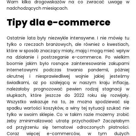
Wam kilka drogowskazów na co zwracać uwagę w
nadchodzących miesiącach.
Tipy dla e-commerce
Ostatnie lata były niezwykle intensywne. I nie mówię tu
tylko o rzeczach branżowych, ale również o kwestiach,
które w sposób znaczący miały, mają i mogą mieć wpływ
na działanie i postrzeganie e-commerce. Po wielkim
boomie jakim było rosnące zainteresowanie zakupami
internetowymi podczas trwania pandemii, później
okrutnej i niesprawiedliwej wojnie jakiej jesteśmy
świadkami, aż po szalejącą w naszym kraju inflację,
należałoby prognozować pewien rodzaj stagnacji w
słupkach, które jeszcze do 2022 roku się rozwijały.
Wszystko wskazuje na to, że można spodziewać się
spadku wartości koszyków, a winy tej sytuacji szukać nie
tylko w swoim sklepie. Co w takim razie możemy zrobić
żeby zminimalizować utratę przychodów? Zaczęłabym
od przyjrzeniu się tematowi odroczonych płatności.
Coraz więcej e-commerców, w tym dużych