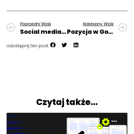
Prev
N
Poprzedni Wpis
Następny Wpis
Social media w 2023 – prognozy i trendy
Pozycja w Google – jak sprawdzić oraz od czego zależy?
Udostępnij ten post:
Czytaj także...