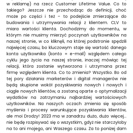
w reklamę) na rzecz Customer Lifetime Value. Co to
takiego? Jeszcze nie przechodząc do definicji, choć
może po części i też – to podejście zmierzające do
budowania i utrzymywania relacji z klientem. CLV to
miara wartości klienta. Dochodzimy do momentu, w
którym nie musimy mierzyć poczynań użytkowników na
naszej stronie, w co kliknęli, na której podstronie spędzili
najwięcej czasu, bo kluczowym staje się wartość danego
konta użytkownika (konto = e-mail) względem całego
cyklu jego życia na naszej stronie, inaczej mówiąc tej
relacji, która zostanie wytworzona i utrzymana przez
firmę względem klienta. Co to zmienia? Wszystko. Bo od
tej pory działania marketerów i digital managerów nie
będą skupione wokół pozyskiwania nowych i nowych i
ciągle nowych klientów, a zostaną oparte o optymalizacji
wydatków na zatrzymaniu najbardziej wartościowych
użytkowników. Na naszych oczach zmienia się sposób
myślenia i procesy warunkujące pozyskiwania klientów,
ale moi Drodzy! 2023 ma w zanadrzu dużo, dużo więcej…
nie będę rozpisywać się o wszystkim, gdyż nie starczyłoby
na to ani mojego, ani Waszego czasu. Za to poniżej dam