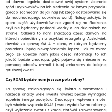
od dawna legalnie dostosował swój system zbierania
zgód użytkowników na ich śledzenie. W innym przypadku
gorąco zachęcam do jak najszybszego dostosowania się
do nadchodzącego cookieless world). Należy założyć, że
spora część użytkowników nie zgodzi się na śledzenie,
czyli nie będziemy posiadali wiedzy o ich działaniach na
stronie. Odbiera to nam znaczącą część danych, na
których opieraliśmy na przykład retargeting. Aczkolwiek,
również za sprawą GA 4 – dane, w których będziemy
posiadaniu będą niewspółmiernie lepsze. Tak że mimo
tego, że ubędzie nam jakaś część informacji, to ich
jakość będzie znacząca, gdyż pojawia się mierzenie za
pomocą adresów e-mail. I tutaj zmierzamy do kolejnej
tytułowej kwestii.
Czy ROAS będzie nam jeszcze potrzebny?
Za sprawą zmieniającego się świata e-commerce i
narzędzi analizy wiele kwestii również będzie wymagało
zupełnie innego podejścia. Znaczącym wpływem może
być właśnie wyparcie ROAS (zwrot wydatków na reklamę,
czyli wyliczenie zwrotu z każdej złotówki zainwestowanej